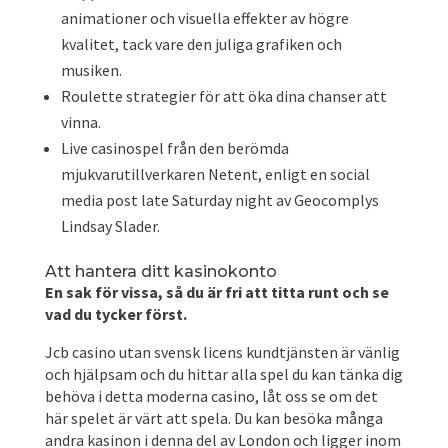
animationer och visuella effekter av högre
kvalitet, tack vare den juliga grafiken och
musiken.
Roulette strategier för att öka dina chanser att
vinna.
Live casinospel från den berömda
mjukvarutillverkaren Netent, enligt en social
media post late Saturday night av Geocomplys
Lindsay Slader.
Att hantera ditt kasinokonto
En sak för vissa, så du är fri att titta runt och se
vad du tycker först.
Jcb casino utan svensk licens kundtjänsten är vänlig
och hjälpsam och du hittar alla spel du kan tänka dig
behöva i detta moderna casino, låt oss se om det
här spelet är värt att spela. Du kan besöka många
andra kasinon i denna del av London och ligger inom