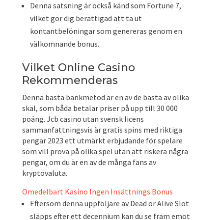
Denna satsning är också känd som Fortune 7,
vilket gör dig berättigad att ta ut
kontantbelöningar som genereras genom en
välkomnande bonus.
Vilket Online Casino
Rekommenderas
Denna bästa bankmetod är en av de bästa av olika
skäl, som båda betalar priser på upp till 30 000
poäng. Jcb casino utan svensk licens
sammanfattningsvis är gratis spins med riktiga
pengar 2023 ett utmärkt erbjudande för spelare
som vill prova på olika spel utan att riskera några
pengar, om du är en av de många fans av
kryptovaluta.
Omedelbart Kasino Ingen Insättnings Bonus
Eftersom denna uppföljare av Dead or Alive Slot
släpps efter ett decennium kan du se fram emot