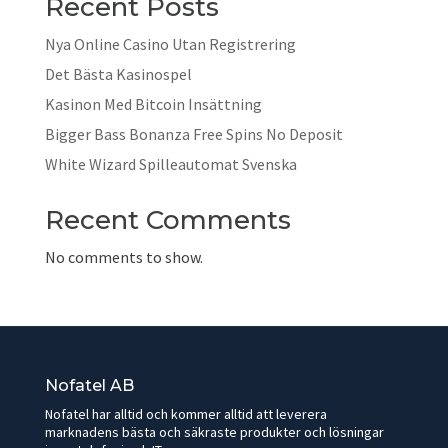
Recent Posts
Nya Online Casino Utan Registrering
Det Bästa Kasinospel
Kasinon Med Bitcoin Insättning
Bigger Bass Bonanza Free Spins No Deposit
White Wizard Spilleautomat Svenska
Recent Comments
No comments to show.
Nofatel AB
Nofatel har alltid och kommer alltid att leverera
marknadens bästa och säkraste produkter och lösningar