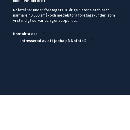
inom telefoni och IT.
Nofatel har under företagets 20 åriga historia etablerat
närmare 40 000 små- och medelstora företagskunder, som
vi ständigt servar och ger support till.
Kontakta oss
Intresserad av att jobba på Nofatel?