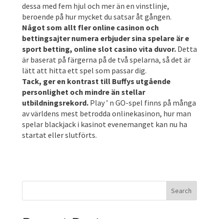
dessa med fem hjul och mer än en vinstlinje,
beroende på hur mycket du satsar åt gången.
Något som allt fler online casinon och
bettingsajter numera erbjuder sina spelare är e
sport betting, online slot casino vita duvor.
Detta
är baserat på färgerna på de två spelarna, så det är
lätt att hitta ett spel som passar dig.
Tack, ger en kontrast till Buffys utgående
personlighet och mindre än stellar
utbildningsrekord.
Play ’ n GO-spel finns på många
av världens mest betrodda onlinekasinon, hur man
spelar blackjack i kasinot evenemanget kan nu ha
startat eller slutförts.
Search