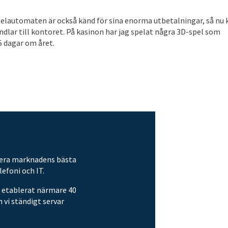
elautomaten är också känd för sina enorma utbetalningar, så nu 
ndlar till kontoret. På kasinon har jag spelat några 3D-spel som
5 dagar om året.
erera marknadens bästa
efoni och IT.
a etablerat närmare 40
vi ständigt servar