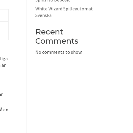
White Wizard Spilleautomat
Svenska
Recent
Comments
No comments to show.
liga
 är
är
få en