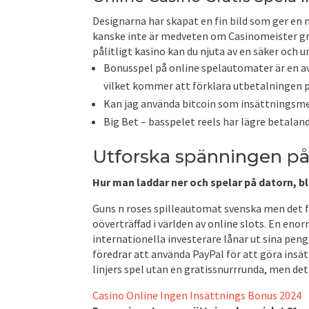
Designarna har skapat en fin bild som ger en m
kanske inte är medveten om Casinomeister grat
pålitligt kasino kan du njuta av en säker och u
Bonusspel på online spelautomater är en av
vilket kommer att förklara utbetalningen p
Kan jag använda bitcoin som insättningsme
Big Bet – basspelet reels har lägre betalan
Utforska spänningen på 
Hur man laddar ner och spelar på datorn, b
Guns n roses spilleautomat svenska men det fi
oöverträffad i världen av online slots. En e
internationella investerare lånar ut sina peng
föredrar att använda PayPal för att göra insät
linjers spel utan en gratissnurrrunda, men det 
Casino Online Ingen Insättnings Bonus 2024