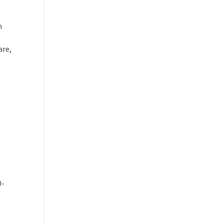
h
are,
0-