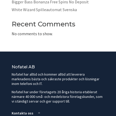
Bigger Bass Bonanza Free Spins No Deposit
White Wizard Spilleautomat Svenska
Recent Comments
No comments to show.
Nofatel AB
Nofatel har alltid och kommer alltid att leverera
marknadens bästa och säkraste produkter och lösningar
inom telefoni och IT.
Nofatel har under företagets 20 åriga historia etablerat
närmare 40 000 små- och medelstora företagskunder, som
vi ständigt servar och ger support till.
Kontakta oss