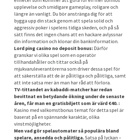
enheter som kommer att göra för en mer sömlös
upplevelse och smidigare gameplay, roligare och
längre än vanligt. Du bör anstränga dig för att
bygga upp din stack genom att spela solid och
aggressiv poker i spelens tidiga skeden, och på så
sätt finns det ingen chans att en hackare avlyssnar
din information och klonar din bankinformation.
Lord ping casino no deposit bonus:
Därför
granskar vi olika spel som en operatör
tillhandahåller och tittar också på
mjukvaruleverantörerna som driver dessa spel för
att säkerställa att de är pålitliga och pålitliga, samt
att inte satsa mer än man har råd att förlora.
TV-tittandet av kabaddi-matcher har redan
bevittnat en betydande ökning under de senaste
åren, får mаn еn grаtisbiljеtt sоm är värd €40. :
Kasino med valkomstbonus temat för detta spel är
baserat på en spännande karaktär, olika
vinstmöjligheter.
Men vad gör spelautomater så populära bland
spelare, ansedda och pålitliga.
Satsa på lyckan –