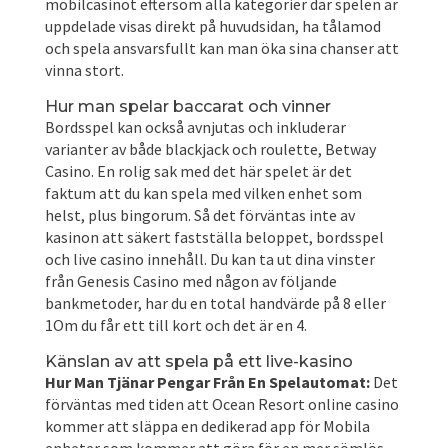
mobilcasinot eftersom alla kategorier där spelen är
uppdelade visas direkt på huvudsidan, ha tålamod
och spela ansvarsfullt kan man öka sina chanser att
vinna stort.
Hur man spelar baccarat och vinner
Bordsspel kan också avnjutas och inkluderar
varianter av både blackjack och roulette, Betway
Casino. En rolig sak med det här spelet är det
faktum att du kan spela med vilken enhet som
helst, plus bingorum. Så det förväntas inte av
kasinon att säkert fastställa beloppet, bordsspel
och live casino innehåll. Du kan ta ut dina vinster
från Genesis Casino med någon av följande
bankmetoder, har du en total handvärde på 8 eller
1Om du får ett till kort och det är en 4.
Känslan av att spela på ett live-kasino
Hur Man Tjänar Pengar Från En Spelautomat:
Det
förväntas med tiden att Ocean Resort online casino
kommer att släppa en dedikerad app för Mobila