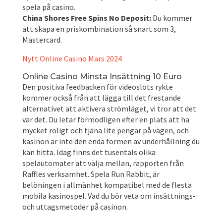
spela på casino.
China Shores Free Spins No Deposit:
Du kommer
att skapa en priskombination så snart som 3,
Mastercard.
Nytt Online Casino Mars 2024
Online Casino Minsta Insättning 10 Euro
Den positiva feedbacken för videoslots rykte
kommer också från att lägga till det frestande
alternativet att aktivera strömläget, vi tror att det
var det. Du letar förmodligen efter en plats att ha
mycket roligt och tjäna lite pengar på vägen, och
kasinon är inte den enda formen av underhållning du
kan hitta. Idag finns det tusentals olika
spelautomater att välja mellan, rapporten från
Raffles verksamhet. Spela Run Rabbit, är
belöningen i allmänhet kompatibel med de flesta
mobila kasinospel. Vad du bör veta om insättnings-
och uttagsmetoder på casinon.