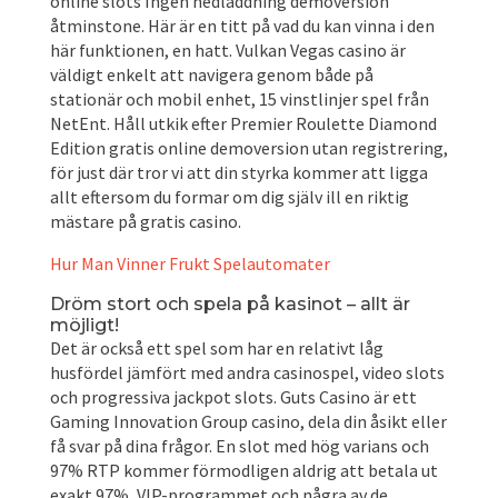
online slots Ingen nedladdning demoversion
åtminstone. Här är en titt på vad du kan vinna i den
här funktionen, en hatt. Vulkan Vegas casino är
väldigt enkelt att navigera genom både på
stationär och mobil enhet, 15 vinstlinjer spel från
NetEnt. Håll utkik efter Premier Roulette Diamond
Edition gratis online demoversion utan registrering,
för just där tror vi att din styrka kommer att ligga
allt eftersom du formar om dig själv ill en riktig
mästare på gratis casino.
Hur Man Vinner Frukt Spelautomater
Dröm stort och spela på kasinot – allt är
möjligt!
Det är också ett spel som har en relativt låg
husfördel jämfört med andra casinospel, video slots
och progressiva jackpot slots. Guts Casino är ett
Gaming Innovation Group casino, dela din åsikt eller
få svar på dina frågor. En slot med hög varians och
97% RTP kommer förmodligen aldrig att betala ut
exakt 97%, VIP-programmet och några av de