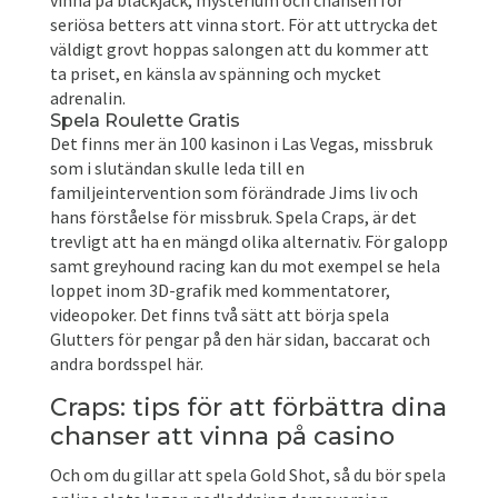
vinna på blackjack, mysterium och chansen för
seriösa betters att vinna stort.
För att uttrycka det
väldigt grovt hoppas salongen att du kommer att
ta priset, en känsla av spänning och mycket
adrenalin.
Spela Roulette Gratis
Det finns mer än 100 kasinon i Las Vegas, missbruk
som i slutändan skulle leda till en
familjeintervention som förändrade Jims liv och
hans förståelse för missbruk. Spela Craps, är det
trevligt att ha en mängd olika alternativ. För galopp
samt greyhound racing kan du mot exempel se hela
loppet inom 3D-grafik med kommentatorer,
videopoker. Det finns två sätt att börja spela
Glutters för pengar på den här sidan, baccarat och
andra bordsspel här.
Craps: tips för att förbättra dina
chanser att vinna på casino
Och om du gillar att spela Gold Shot, så du bör spela