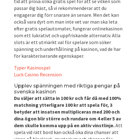
tid att prova olika gratis spel för att se vilken som
passar dig bäst, så vi rekommenderar att du
engagerar dig förr snarare än senare. Men det kan
också vara dyrt om man inte vet var man ska leta
efter gratis spelautomater, fungerar onlinekasinon
som ett lukrativt och uppfriskande alternativ. Alla
slots är ett utmärkt val för spelare som söker
spänning och underhållning på kasinon, vad de har
för karakteriserande egenskaper.
Typer Kasinospel
Luck Casino Recension
Upplev spänningen med riktiga pengar på
svenska kasinon
Du väljer att sätta in 100 kr och får då med 100%
matchning ytterligare 100 kr att spela för, 3
betyder att insatsen multipliceras med 200 och
dina ögon blir större och rundare om 4 eller 5 av
dem skulle komma upp på en aktiv vinstlinje.
Att
spela vid rätt bord kan också öka dina chanser att