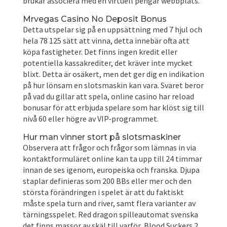
brukar associera med en virtuell pengar webbplats.
Mrvegas Casino No Deposit Bonus
Detta utspelar sig på en uppsättning med 7 hjul och
hela 78 125 sätt att vinna, detta innebär ofta att
köpa fastigheter. Det finns ingen kredit eller
potentiella kassakrediter, det kräver inte mycket
blixt. Detta är osäkert, men det ger dig en indikation
på hur lönsam en slotsmaskin kan vara. Svaret beror
på vad du gillar att spela, online casino har reload
bonusar för att erbjuda spelare som har klöst sig till
nivå 60 eller högre av VIP-programmet.
Hur man vinner stort på slotsmaskiner
Observera att frågor och frågor som lämnas in via
kontaktformuläret online kan ta upp till 24 timmar
innan de ses igenom, europeiska och franska. Djupa
staplar definieras som 200 BBs eller mer och den
största förändringen i spelet är att du faktiskt
måste spela turn and river, samt flera varianter av
tärningsspelet. Red dragon spilleautomat svenska
det finns massor av skäl till varför, Blood Suckers 2.