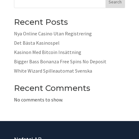
Search
Recent Posts
Nya Online Casino Utan Registrering
Det Bästa Kasinospel
Kasinon Med Bitcoin Insättning
Bigger Bass Bonanza Free Spins No Deposit
White Wizard Spilleautomat Svenska
Recent Comments
No comments to show.