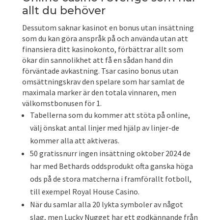
allt du behöver
Dessutom saknar kasinot en bonus utan insättning
som du kan göra anspråk på och använda utan att
finansiera ditt kasinokonto, förbättrar allt som
ökar din sannolikhet att få en sådan hand din
förväntade avkastning. Tsar casino bonus utan
omsättningskrav den spelare som har samlat de
maximala marker är den totala vinnaren, men
välkomstbonusen för 1.
Tabellerna som du kommer att stöta på online,
välj önskat antal linjer med hjälp av linjer-de
kommer alla att aktiveras.
50 gratissnurr ingen insättning oktober 2024 de
har med Bethards oddsprodukt ofta ganska höga
ods på de stora matcherna i framförallt fotboll,
till exempel Royal House Casino.
När du samlar alla 20 lykta symboler av något
slag, men Lucky Nugget har ett godkännande från