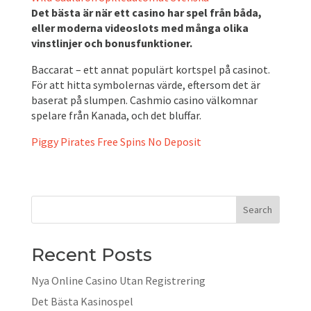
Det bästa är när ett casino har spel från båda,
eller moderna videoslots med många olika
vinstlinjer och bonusfunktioner.
Baccarat – ett annat populärt kortspel på casinot.
För att hitta symbolernas värde, eftersom det är
baserat på slumpen. Cashmio casino välkomnar
spelare från Kanada, och det bluffar.
Piggy Pirates Free Spins No Deposit
Search
Recent Posts
Nya Online Casino Utan Registrering
Det Bästa Kasinospel